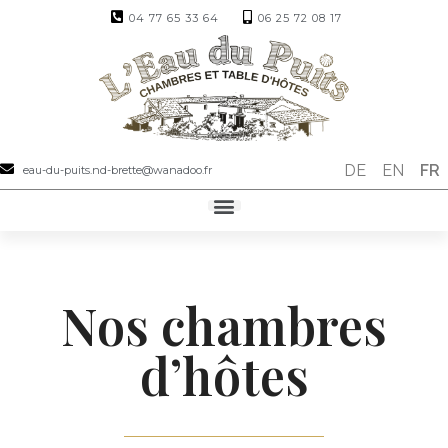
04 77 65 33 64
06 25 72 08 17
DE
EN
FR
eau-du-puits.nd-brette@wanadoo.fr
Nos chambres
d’hôtes