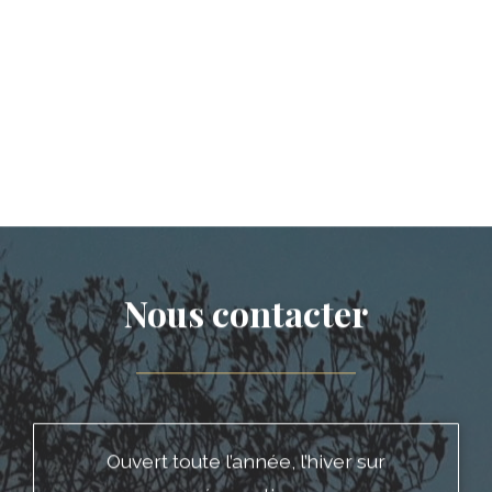
Ouvert toute l’année, l’hiver sur
réservation
A 10 min de la sortie d’autoroute de St-
Germain-Laval (A89)
A 20 min de Roanne
L’Eau du Puits
Nathalie et Dominique BRETTE
58 impasse de L’Eau du Puits Odenet