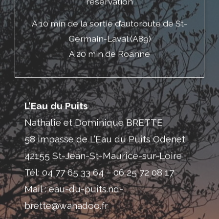
42155 St-Jean-St-Maurice-sur-Loire
Tél:
04 77 65 33 64
–
06 25 72 08 17
Mail :
eau-du-puits.nd-
brette@wanadoo.fr